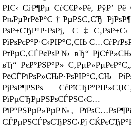
РІС‹ СѓР¶Рµ СѓС€Р»Рё, РўР’ Р
РњРµРґРёР°С†РµРЅС‚СЂ РјРѕР¶
РѕР±СЂР°Р·РѕРј, С‡С‚РѕР±С‹
РїРѕРєР°Р·С‹РІР°С‚СЊ С…СѓРґРѕ
РґРµС‚СЃРєРѕР№ вЂ“ РјСѓР»СЊ
вЂ“ РєР°РЅР°Р» С‚РµР»РµРєР°С„
РёСЃРїРѕР»СЊР·РѕРІР°С‚СЊ РіРѕ
РјРѕР¶РЅРѕ СѓРїСЂР°РІ
РїРµСЂРµРЅРѕСЃРЅС‹С…
РїР°РЅРµР»РµР№, РїРѕС…РѕР¶Р
СЃРµРЅСЃРѕСЂРЅС‹Рј СЌРєСЂР°Р