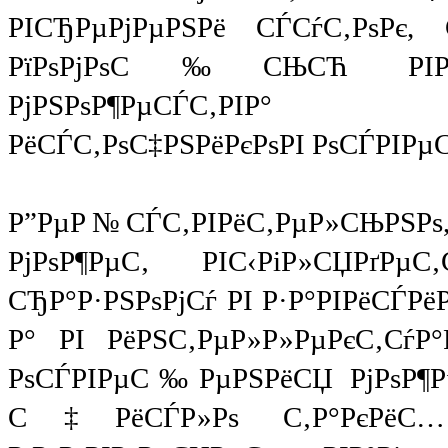
РІСЂРµРјРµРЅРё СЃСѓС‚РѕРє,
РїРѕРјРѕС‰СЊСЋ РІРµС
РјРЅРѕР¶РµСЃС‚РІР° РІС
РёСЃС‚РѕС‡РЅРёРєРѕРІ РѕСЃРІР
Р”РµР№СЃС‚РІРёС‚РµР»СЊРЅРѕ, Р
РјРѕР¶РµС‚ РІС‹РіР»СЏРґРµ
СЂР°Р·РЅРѕРјСѓ РІ Р·Р°РІРёСЃР
Р° РІ РёРЅС‚РµР»Р»РµРєС‚СѓР°
РѕСЃРІРµС‰РµРЅРёСЏ РјРѕР¶Р
С‡РёСЃР»Рѕ С‚Р°РєРёС… Р