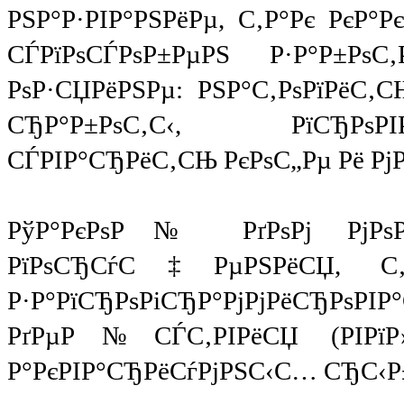
РЅР°Р·РІР°РЅРёРµ, С‚Р°Рє РєР
СЃРїРѕСЃРѕР±РµРЅ Р·Р°Р±Р
РѕР·СЏРёРЅРµ: РЅР°С‚РѕРїРёС‚
СЂР°Р±РѕС‚С‹, РїСЂРѕРІ
СЃРІР°СЂРёС‚СЊ РєРѕС„Рµ Рё РјР
РўР°РєРѕР№ РґРѕРј РјРѕР¶
РїРѕСЂСѓС‡РµРЅРёСЏ, С‚Р
Р·Р°РїСЂРѕРіСЂР°РјРјРё
РґРµР№СЃС‚РІРёСЏ (РІРїР»
Р°РєРІР°СЂРёСѓРјРЅС‹С… СЂС‹Р±