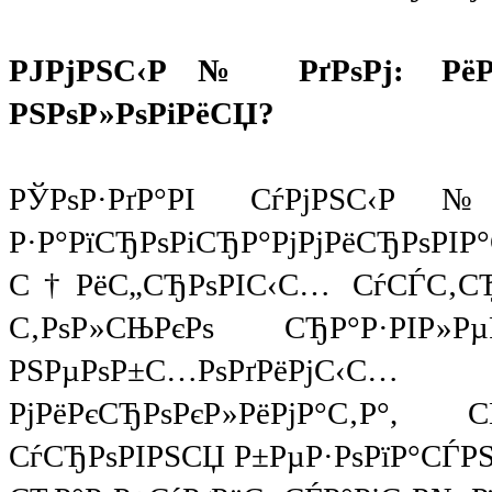
РЈРјРЅС‹Р№ РґРѕРј: РёРґ
РЅРѕР»РѕРіРёСЏ?
РЎРѕР·РґР°РІ СѓРјРЅС‹Р№
Р·Р°РїСЂРѕРіСЂР°РјРјРёС
С†РёС„СЂРѕРІС‹С… СѓСЃС‚С
С‚РѕР»СЊРєРѕ СЂР°Р·РІР»
РЅРµРѕР±С…РѕРґРёРјС‹
РјРёРєСЂРѕРєР»РёРјР°С‚Р°, 
СѓСЂРѕРІРЅСЏ Р±РµР·РѕРїР°СЃРЅРѕ