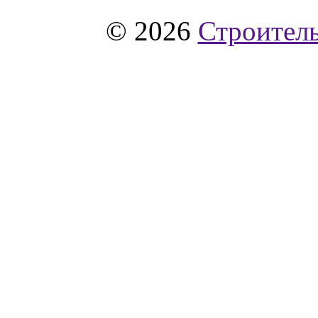
© 2026
Строитель