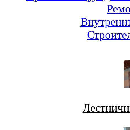
Ремо
Внутренн
Строите
Лестничн