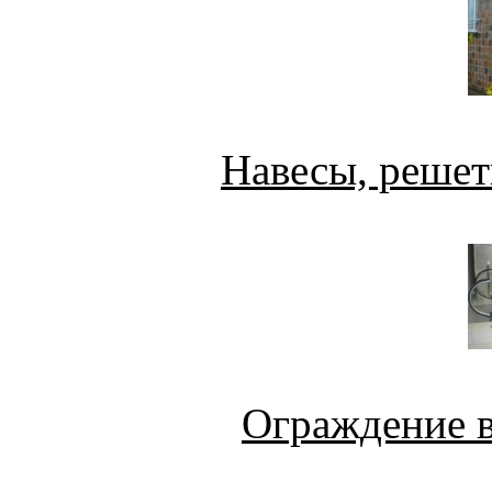
Навесы, решет
Ограждение в