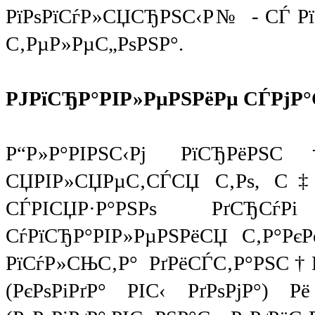
РїРѕРїСѓР»СЏСЂРЅС‹Р№ - СЃ Р
С‚РµР»РµС„РѕРЅР°.
РЈРїСЂР°РІР»РµРЅРёРµ СЃРјР°С
Р“Р»Р°РІРЅС‹Рј РїСЂРёРЅС†
СЏРІР»СЏРµС‚СЃСЏ С‚Рѕ, С‡С
СЃРІСЏР·Р°РЅРѕ РґСЂСѓ
СѓРїСЂР°РІР»РµРЅРёСЏ С‚Р°РєР
РїСѓР»СЊС‚Р° РґРёСЃС‚Р°РЅС†Р
(РєРѕРіРґР° РІС‹ РґРѕРјР°) 