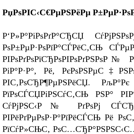
РџРѕРІС‹С€РµРЅРёРµ Р±РµР·Рѕ
Р‘Р»Р°РіРѕРґР°СЂСЏ СѓРјРЅРѕ
РѕР±РµР·РѕРїР°СЃРёС‚СЊ СЃРµ
РІРѕРґРѕРїСЂРѕРІРѕРґРЅРѕР№ 
РіР°Р·Р°, Рё, РєРѕРЅРµС‡РЅРѕ
РІС‚РѕСЂР¶РµРЅРёСЏ. РљР°Рє
РїРѕСЃСЏРіРЅСѓС‚СЊ РЅР° РІР
СѓРјРЅС‹Р№ РґРѕРј СЃСЂ
РІРёРґРµРѕР·Р°РїРёСЃСЊ Рё РѕС
РїСѓР»СЊС‚ РѕС…СЂР°РЅРЅС‹С… 