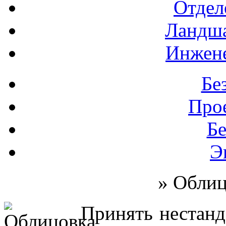
Отдел
Ландш
Инжен
Бе
Про
Б
Э
» Облиц
Принять нестанд