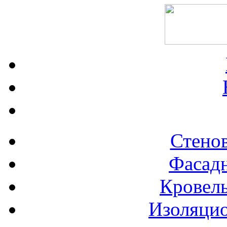
Стено
Фасад
Кровел
Изоляци