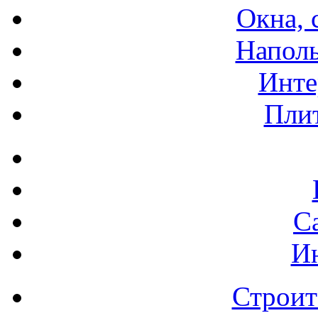
Окна, 
Напол
Инте
Плит
С
И
Строит