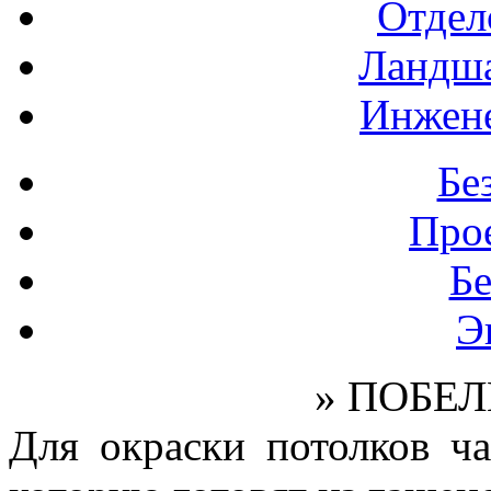
Отдел
Ландш
Инжен
Бе
Про
Б
Э
» ПОБЕ
Для окраски потолков ча