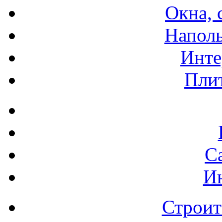
Окна, 
Напол
Инте
Плит
С
И
Строит