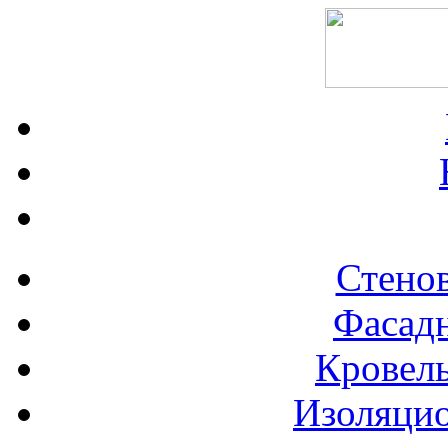
Стено
Фасад
Кровел
Изоляци