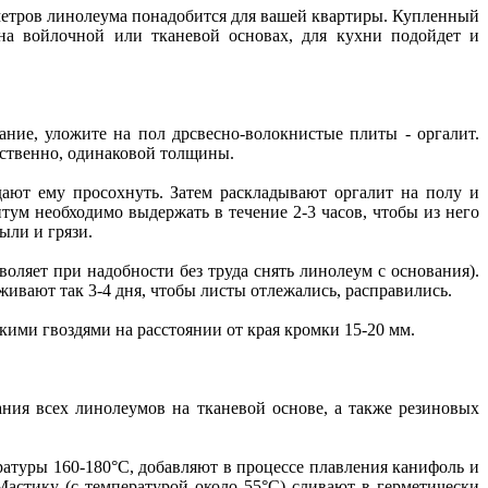
 метров линолеума понадобится для вашей квартиры. Купленный
а войлочной или тканевой основах, для кухни подойдет и
ние, уложите на пол дрсвесно-волокнистые плиты - оргалит.
ественно, одинаковой толщины.
ают ему просохнуть. Затем раскладывают оргалит на полу и
тум необходимо выдержать в течение 2-3 часов, чтобы из него
ыли и грязи.
оляет при надобности без труда снять линолеум с основания).
ивают так 3-4 дня, чтобы листы отлежались, расправились.
ими гвоздями на расстоянии от края кромки 15-20 мм.
ания всех линолеумов на тканевой основе, а также резиновых
пературы 160-180°С, добавляют в процессе плавления канифоль и
Мастику (с температурой около 55°С) сливают в герметически