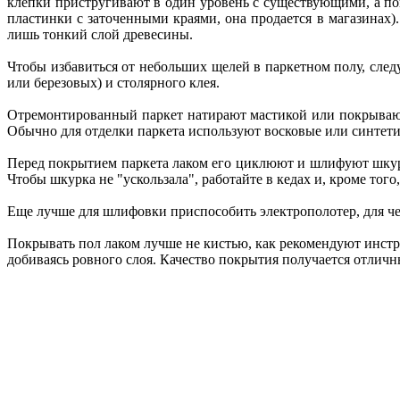
клепки пристругивают в один уровень с существующими, а по
пластинки с заточенными краями, она продается в магазинах
лишь тонкий слой древесины.
Чтобы избавиться от небольших щелей в паркетном полу, след
или березовых) и столярного клея.
Отремонтированный паркет натирают мастикой или покрывают 
Обычно для отделки паркета используют восковые или синтетиче
Перед покрытием паркета лаком его циклюют и шлифуют шкуркой
Чтобы шкурка не "ускользала", работайте в кедах и, кроме то
Еще лучше для шлифовки приспособить электрополотер, для че
Покрывать пол лаком лучше не кистью, как рекомендуют инстр
добиваясь ровного слоя. Качество покрытия получается отличны