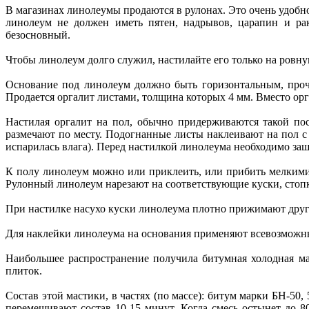
В магазинах линолеумы продаются в рулонах. Это очень удобн
линолеум не должен иметь пятен, надрывов, царапин и р
безосновный.
Чтобы линолеум долго служил, настилайте его только на ровну
Основание под линолеум должно быть горизонтальным, прочн
Продается оргалит листами, толщина которых 4 мм. Вместо орг
Настилая оргалит на пол, обычно придерживаются такой по
размечают по месту. Подогнанные листы наклеивают на пол с 
испарилась влага). Перед настилкой линолеума необходимо заш
К полу линолеум можно или приклеить, или прибить мелкими г
Рулонный линолеум нарезают на соответствующие куски, стопк
При настилке насухо куски линолеума плотно прижимают друг 
Для наклейки линолеума на основания применяют всевозможны
Наибольшее распространение получила битумная холодная мас
плиток.
Состав этой мастики, в частях (по массе): битум марки БН-50,
перемешивают состав 10-15 минут. Когда смесь остынет до 8