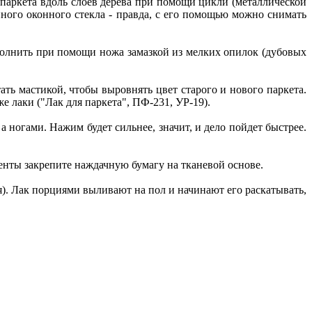
паркета вдоль слоев дерева при помощи цикли (металлической
ного оконного стекла - правда, с его помощью можно снимать
аполнить при помощи ножа замазкой из мелких опилок (дубовых
ь мастикой, чтобы выровнять цвет старого и нового паркета.
е лаки ("Лак для паркета", ПФ-231, УР-19).
 ногами. Нажим будет сильнее, значит, и дело пойдет быстрее.
енты закрепите наждачную бумагу на тканевой основе.
). Лак порциями выливают на пол и начинают его раскатывать,