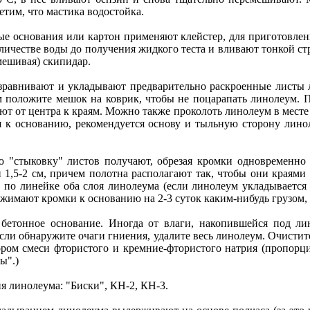
етим, что мастика водостойка.
е основания или картон применяют клейстер, для приготовления
количестве воды до получения жидкого теста и вливают тонкой с
мешивая) скипидар.
разравнивают и укладывают предварительно раскроенные листы
м положите мешок на коврик, чтобы не поцарапать линолеум. 
ют от центра к краям. Можно также проколоть линолеум в месте 
 к основанию, рекомендуется основу и тыльную сторону линол
ю "стыковку" листов получают, обрезая кромки одновременно 
,5-2 см, причем полотна располагают так, чтобы они краями з
по линейке оба слоя линолеума (если линолеум укладывается 
жимают кромки к основанию на 2-3 суток каким-нибудь грузом,
бетонное основание. Иногда от влаги, накопившейся под лин
если обнаружите очаги гниения, удалите весь линолеум. Очистите
ом смеси фтористого и кремние-фтористого натрия (пропорция 
ы".)
я линолеума: "Биски", КН-2, КН-3.