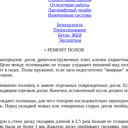
Отделочные работы
Ландшафтный дизайн
Инженерные системы
Безопасность
Проектирование
Бетон, ЖБИ
Экспертиза
» РЕМОНТ ПОЛОВ
атериалов: досок древесностружечных плит, клепки (паркетн
 Щели между половицами не только ухудшают внешний вид пола,
т в пазах. Полы пружинят, если лаги недостаточно "мощные" 
тонкие.
чиванию половиц и замене отдельных поврежденных досок. Есл
одящим отрезком доски. Конечно, вставленный кусок должен оп
обождают половицы, для чего топором последовательно приподн
нь. Перед укладкой новых или очищенных старых досок необход
ую к стене доску гвоздями длиной в 2,5 раза больше ее толщи
ами были не более 1 мм. Каждую доску прибивают гвоздями, при