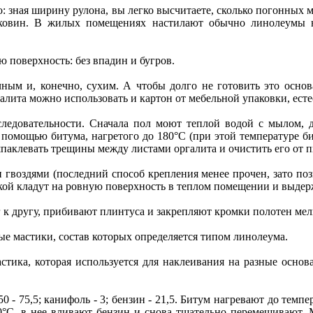
о: зная ширину рулона, вы легко высчитаете, сколько погонных
аковин. В жилых помещениях настилают обычно линолеумы н
ю поверхность: без впадин и бугров.
ым и, конечно, сухим. А чтобы долго не готовить это основа
алита можно использовать и картон от мебельной упаковки, ест
следовательности. Сначала пол моют теплой водой с мылом, д
помощью битума, нагретого до 180°С (при этой температуре би
паклевать трещины между листами оргалита и очистить его от п
воздями (последний способ крепления менее прочен, зато позв
ой кладут на ровную поверхность в теплом помещении и выдерж
к другу, прибивают плинтуса и закрепляют кромки полотен мелк
е мастики, состав которых определяется типом линолеума.
тика, которая используется для наклеивания на разные основ
 50 - 75,5; канифоль - 3; бензин - 21,5. Битум нагревают до тем
0°С, в нее вливают бензин и снова тщательно перемешивают. 