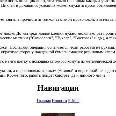
верхность пола циклюют, тщательно прочищая каждый участок 
). Циклей в домашних условиях может служить кусок обыкновен
ует сначала прочистить тонкой стальной проволокой, а затем з
лаком. До натирки новые клепки нужно несколько раз пропитат
ские мастики ("Самоблеск", "Туклар", "Восковая" и др.), а такж
. Последняя операция облегчается, если работать не руками, а
го, обратную сторону наждачной бумаги смажьте резиновым клеем.
го на его щетку с помощью стяжного хомута из металлической л
укции, а поролоновым валиком (меховой и ворсистый не годятся
м. Кроме того, работа пойдет быстрее, да и намного легче.
Навигация
Главная
Новости
E-Mail