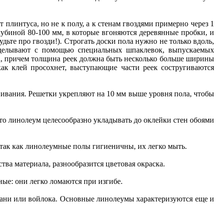
линтуса, но не к полу, а к стенам гвоздями примерно через 1
лубиной 80-100 мм, в которые вгоняются деревянные пробки, и
ьте про гвозди!). Строгать доски пола нужно не только вдоль,
заделывают с помощью специальных шпаклевок, выпускаемых
, причем толщина реек должна быть несколько больше ширины
к клей просохнет, выступающие части реек состругиваются
нивания. Решетки укрепляют на 10 мм выше уровня пола, чтобы
то линолеум целесообразно укладывать до оклейки стен обоями
так как линолеумные полы гигиеничны, их легко мыть.
ва материала, разнообразится цветовая окраска.
ые: они легко ломаются при изгибе.
кани или войлока. Основные линолеумы характеризуются еще и