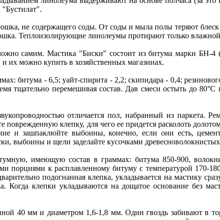
адыванием линолеума выдерживают на основе полчаса (за это в
 "Бустилат".
ошка, не содержащего соды. От соды и мыла полы теряют блеск 
рошка. Теплоизолирующие линолеумы протирают только влажной 
можно самим. Мастика "Биски" состоит из битума марки БН-4 (н
 и их можно купить в хозяйственных магазинах.
ах: битума - 6,5; уайт-спирита - 2,2; скипидара - 0,4; резинового
емя тщательно перемешивая состав. Дав смеси остыть до 80°С 
вукопроводностью отличается пол, набранный из паркета. Рем
 поврежденную клепку, для чего ее придется расколоть долотом 
ание и зашпаклюйте выбоины, конечно, если они есть, цемен
доски, выбоины и щели заделайте кусочками древесноволокнистых
умную, имеющую состав в граммах: битума 850-900, волокнист
шими порциями к расплавленному битуму с температурой 170-1
варительно подогнанная клепка, укладывается на мастику сразу
. Когда клепки укладываются на дощатое основание без маст
ной 40 мм и диаметром 1,6-1,8 мм. Один гвоздь забивают в то