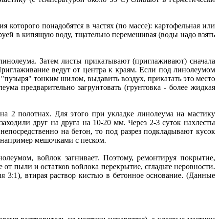
 которого понадобятся в частях (по массе): картофельная или
труей в кипящую воду, тщательно перемешивая (воды надо взять
 линолеума. Затем листы прикатывают (приглаживают) сначала
Приглаживание ведут от центра к краям. Если под линолеумом
"пузыря" тонким шилом, выдавить воздух, прикатать это место
еума предварительно загрунтовать (грунтовка - более жидкая
на 2 полотнах. Для этого при укладке линолеума на мастику
аходили друг на друга на 10-20 мм. Через 2-3 суток нахлесты
непосредственно на бетон, то под разрез подкладывают кусок
 например мешочками с песком.
олеумом, войлок загнивает. Поэтому, ремонтируя покрытие,
 от пыли и остатков войлока перекрытие, сгладьте неровности.
3:1), втирая раствор кистью в бетонное основание. (Данные