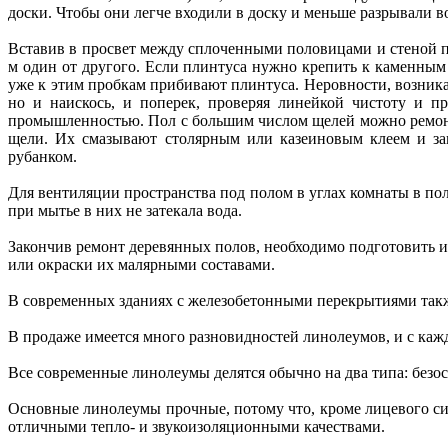
доски. Чтобы они легче входили в доску и меньше разрывали 
Вставив в просвет между сплоченными половицами и стеной по
м один от другого. Если плинтуса нужно крепить к каменным 
уже к этим пробкам прибивают плинтуса. Неровности, возникаю
но и наискось, и поперек, проверяя линейкой чистоту и 
промышленностью. Пол с большим числом щелей можно ремонт
щели. Их смазывают столярным или казеиновым клеем и заг
рубанком.
Для вентиляции пространства под полом в углах комнаты в по
при мытье в них не затекала вода.
Закончив ремонт деревянных полов, необходимо подготовить и
или окраски их малярными составами.
В современных зданиях с железобетонными перекрытиями такж
В продаже имеется много разновидностей линолеумов, и с кажд
Все современные линолеумы делятся обычно на два типа: безо
Основные линолеумы прочные, потому что, кроме лицевого си
отличными тепло- и звукоизоляционными качествами.