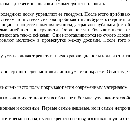
волокна древесины, шляпки рекомендуется сплющить.
следнюю доску, укрепляют ее гвоздями. После этого прибивают п
стенам, то в стенах сначала пробивают шлямбуром отверстия г
щие в процессе сплачивания пола, устраняют рубанком (не забуд
прямолинейность поверхности. Оставшиеся небольшие щели 
ировать также рейками. Они изготавливаются из сухого дерева
оняют молотком в промежутки между досками. После того ка
лу устанавливают решетки, предохраняющие полы и лаги от заг
х поверхность для настилки линолеума или окраски. Отметим, ч
е очень часто полы покрывают этим современным материалом, 
ым годом их становится все больше и больше: улучшаются свойст
сновные и основные. Первые самые дешевые, но и самые непрочн
нтетического слоя, имеют крепкую основу, изготовленную из т