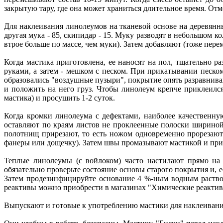
закрытую тару, где она может храниться длительное время. Отм
Для наклеивания линолеумов на тканевой основе на деревянны
другая мука - 85, скипидар - 15. Муку разводят в небольшом 
втрое больше по массе, чем муки). Затем добавляют (тоже пере
Когда мастика приготовлена, ее наносят на пол, тщательно 
руками, а затем - мешком с песком. При прикатывании песко
образовались "воздушные пузыри", покрытие опять разравнива
и положить на него груз. Чтобы линолеум крепче приклеился
мастика) и просушить 1-2 суток.
Когда кромки линолеума с дефектами, наиболее качественну
оставляют по краям листов не проклеенные полоски шириной 1
полотнищ прирезают, то есть ножом одновременно прорезают 
фанеры или дощечку). Затем швы промазывают мастикой и при
Теплые линолеумы (с войлоком) часто настилают прямо на 
обязательно проверьте состояние основы старого покрытия и, 
Затем продезинфицируйте основание 4 %-ным водным раствор
реактивы можно приобрести в магазинах "Химические реактив
Выпускают и готовые к употреблению мастики для наклеивани