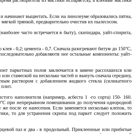
ремя растворитель из мастики испаряется), а клеевые мастики
и начинают выцветать. Если на линолеуме образовались пятна,
мягкой тряпкой, предварительно очистив их пылесосом.
аиболее часто встречается в быту), скипидара, уайт-спирита,
 клея - 0,2; цемента - 0,7. Сначала разогревают битум до 150°С,
последовательно добавляютв нее остальные компоненты: уайт-
онт паркетных полов заключается в замене рассохшихся или
или стамеской на несколько частей и вынуть сначала середину,
тным раствором с добавлением жидкого стекла (силикатного
 плит.
ого наполнителя (например, асбеста 1 -го copтa) 150- 160.
80°С при непрерывном помешивании до получения однородной
 же после ее нанесения. Если заменяется несколько клепок, то
ики, то для устранения скрипа под паркет следует положить
рцевой паз и два - в продольный. Приклеенные или прибитые