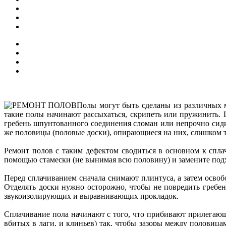
Полы могут быть сделаны из различных м
такие полы начинают рассыхаться, скрипеть или пружинить.
гребень шпунтованного соединения сломан или непрочно сиди
же половицы (половые доски), опирающиеся на них, слишком 
Ремонт полов с таким дефектом сводиться в основном к спла
помощью стамески (не вынимая всю половину) и замените подх
Перед сплачиванием сначала снимают плинтуса, а затем осв
Отделять доски нужно осторожно, чтобы не повредить гребе
звукоизолирующих и выравнивающих прокладок.
Сплачивание пола начинают с того, что прибивают прилегающ
вбитых в лаги, и клиньев) так, чтобы зазоры между половиц