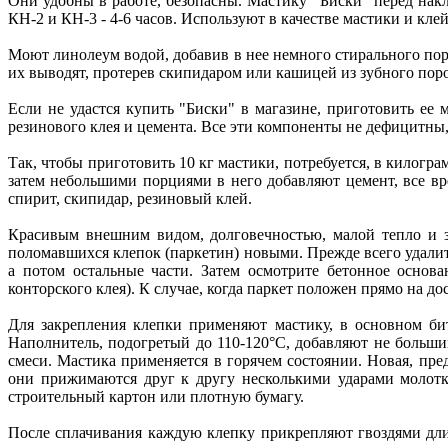
Они удобны в работе, безопасны. Мастику "Биски" перед накл
КН-2 и КН-3 - 4-6 часов. Используют в качестве мастики и клей
Моют линолеум водой, добавив в нее немного стирального пор
их выводят, протерев скипидаром или кашицей из зубного по
Если не удастся купить "Биски" в магазине, приготовить ее 
резинового клея и цемента. Все эти компоненты не дефицитны,
Так, чтобы приготовить 10 кг мастики, потребуется, в килограмм
затем небольшими порциями в него добавляют цемент, все вр
спирит, скипидар, резиновый клей.
Красивым внешним видом, долговечностью, малой тепло и з
поломавшихся клепок (паркетин) новыми. Прежде всего удалите
а потом остальные части. Затем осмотрите бетонное основ
конторского клея). К случае, когда паркет положен прямо на 
Для закрепления клепки применяют мастику, в основном бит
Наполнитель, подогретый до 110-120°С, добавляют не боль
смеси. Мастика применяется в горячем состоянии. Новая, пред
они прижимаются друг к другу несколькими ударами молотка
строительный картон или плотную бумагу.
После сплачивания каждую клепку прикрепляют гвоздями дли