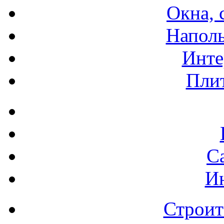
Окна, 
Напол
Инте
Плит
С
И
Строит