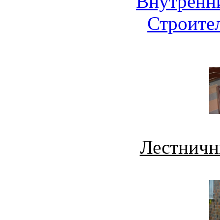
Внутренн
Строите
Лестничн