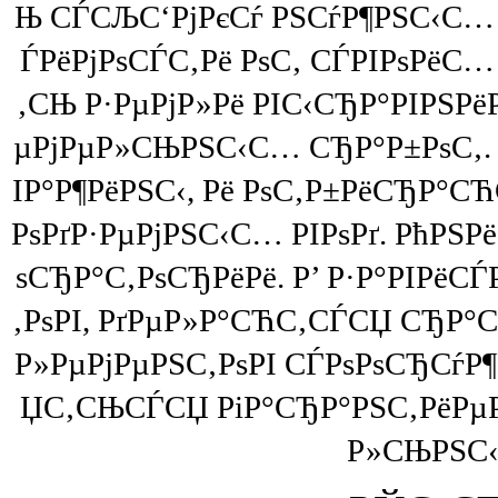
Њ СЃСЉС‘РјРєСѓ РЅСѓР¶РЅС‹С… Р
ЃРёРјРѕСЃС‚Рё РѕС‚ СЃРІРѕРё
‚СЊ Р·РµРјР»Рё РІС‹СЂР°РІРЅРё
µРјРµР»СЊРЅС‹С… СЂР°Р±РѕС‚.
ІР°Р¶РёРЅС‹, Рё РѕС‚Р±РёСЂР°СЋ
РѕРґР·РµРјРЅС‹С… РІРѕРґ. РћРЅ
ѕСЂР°С‚РѕСЂРёРё. Р’ Р·Р°РІРёС
‚РѕРІ, РґРµР»Р°СЋС‚СЃСЏ СЂР°С
Р»РµРјРµРЅС‚РѕРІ СЃРѕРѕСЂСѓР¶
ЏС‚СЊСЃСЏ РіР°СЂР°РЅС‚РёРµР
Р»СЊРЅС‹