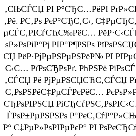
‚СЊСЃСЏ РІ Р°СЂС…РёРІ РґР»С
‚Рё. Р­С‚Рѕ РєР°СЂС‚С‹, С‡РµСЂ
µСЃС‚РІСѓСЋС‰РёС… РёР·С‹СЃРє
ѕР»РѕРіР°Рј РІР°Р¶РЅРѕ РїРѕРЅС
СЏ РёР·РјРµРЅРµРЅРёР№ РІ РІР
С‹С… РїРѕСЂРѕРґ. РћРЅРё РїРѕС
‚СЃСЏ Рё РјРµРЅСЏСЋС‚СЃСЏ РїР
С‚РѕРЅРёС‡РµСЃРєРёС… РєРѕР»Р
СЂРѕРІРЅСЏ РіСЂСѓРЅС‚РѕРІС‹С…
ЃРѕР±РµРЅРЅРѕ Р°РєС‚СѓР°Р»СЊ
Р° С‡РµР»РѕРІРµРєР° РІ РѕРєС