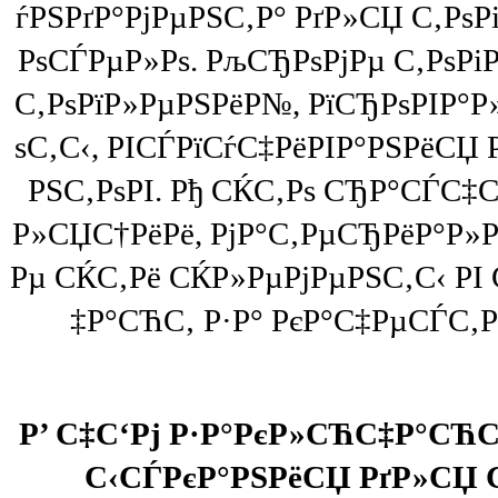
ѓРЅРґР°РјРµРЅС‚Р° РґР»СЏ С‚РѕРі
РѕСЃРµР»Рѕ. РљСЂРѕРјРµ С‚РѕРіР
С‚РѕРїР»РµРЅРёР№, РїСЂРѕРІР°Р»
ѕС‚С‹, РІСЃРїСѓС‡РёРІР°РЅРёСЏ 
РЅС‚РѕРІ. Рђ СЌС‚Рѕ СЂР°СЃС‡С
Р»СЏС†РёРё, РјР°С‚РµСЂРёР°Р»Рѕ
Рµ СЌС‚Рё СЌР»РµРјРµРЅС‚С‹ РІ 
‡Р°СЋС‚ Р·Р° РєР°С‡РµСЃС‚
Р’ С‡С‘Рј Р·Р°РєР»СЋС‡Р°СЋ
С‹СЃРєР°РЅРёСЏ РґР»СЏ 