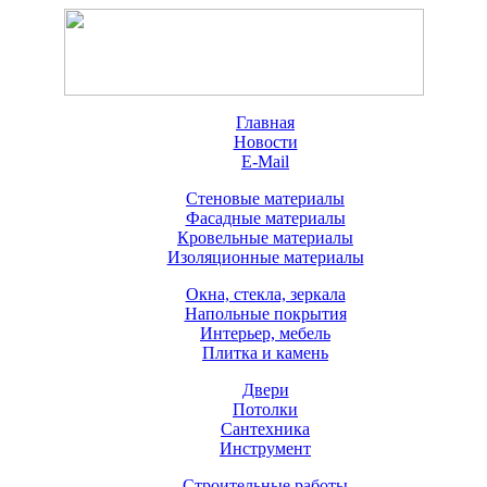
Главная
Новости
E-Mail
Стеновые материалы
Фасадные материалы
Кровельные материалы
Изоляционные материалы
Окна, стекла, зеркала
Напольные покрытия
Интерьер, мебель
Плитка и камень
Двери
Потолки
Сантехника
Инструмент
Строительные работы