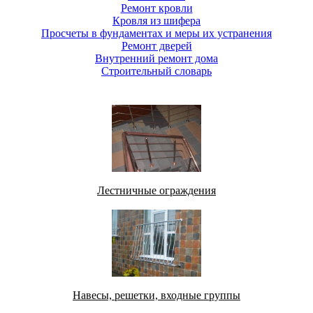
Ремонт кровли
Кровля из шифера
Просчеты в фундаментах и меры их устранения
Ремонт дверей
Внутренний ремонт дома
Строительный словарь
Лестничные ограждения
Навесы, решетки, входные группы