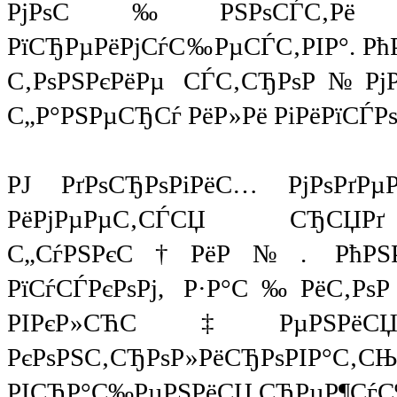
РјРѕС‰РЅРѕСЃС‚Рё РёР
РїСЂРµРёРјСѓС‰РµСЃС‚РІР°. Рћ
С‚РѕРЅРєРёРµ СЃС‚СЂРѕР№РјР°
С„Р°РЅРµСЂСѓ РёР»Рё РіРёРїСЃР
РЈ РґРѕСЂРѕРіРёС… РјРѕРґР
РёРјРµРµС‚СЃСЏ СЂСЏРґ 
С„СѓРЅРєС†РёР№. РћРЅРё Р
РїСѓСЃРєРѕРј, Р·Р°С‰РёС‚
РІРєР»СЋС‡РµРЅРёСЏ
РєРѕРЅС‚СЂРѕР»РёСЂРѕ
РІСЂР°С‰РµРЅРёСЏ СЂРµР¶СѓС‰