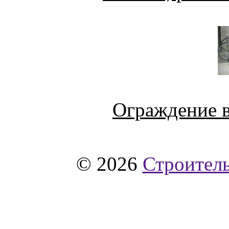
Ограждение в
© 2026
Строитель