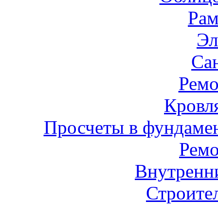
Рам
Эл
Са
Ремо
Кровл
Просчеты в фундамен
Ремо
Внутренн
Строите