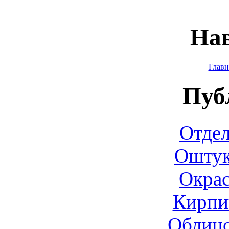
На
Главн
Пуб
Отдел
Оштук
Окрас
Кирпи
Облицо