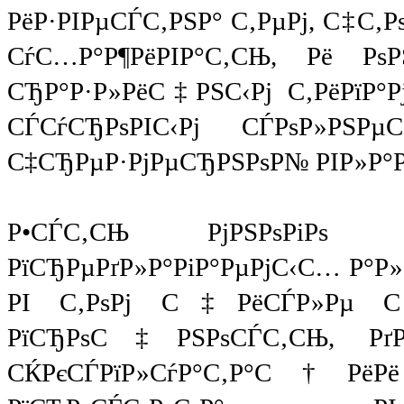
РёР·РІРµСЃС‚РЅР° С‚РµРј, С‡С‚
СѓС…Р°Р¶РёРІР°С‚СЊ, Рё 
СЂР°Р·Р»РёС‡РЅС‹Рј С‚РёРїР°Рј
СЃСѓСЂРѕРІС‹Рј СЃРѕР»
С‡СЂРµР·РјРµСЂРЅРѕР№ РІР»Р°Р
Р•СЃС‚СЊ РјРЅРѕРіРѕ
РїСЂРµРґР»Р°РіР°РµРјС‹С… Р°Р»
РІ С‚РѕРј С‡РёСЃР»Рµ
РїСЂРѕС‡РЅРѕСЃС‚СЊ, Рґ
СЌРєСЃРїР»СѓР°С‚Р°С†РёРё