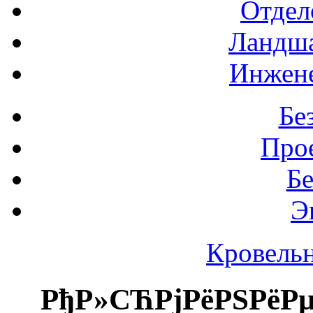
Отдел
Ландш
Инжен
Бе
Про
Б
Э
Кровель
РђР»СЋРјРёРЅРёР