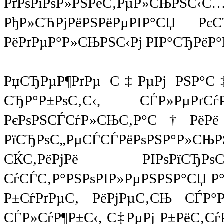
РґРѕРїРѕР»РЅРёС‚РµР
РђР»СЋРјРёРЅРёРµРІР°СЏ 
РёРґРµР°Р»СЊРЅС‹Рј РІР°СЂРёР°Р
РџСЂРµР¶РґРµ С‡РµРј РЅР°С‡
СЂР°Р±РѕС‚С‹, СЃР»Рµ
РєРѕРЅСЃСѓР»СЊС‚Р°С†РёРё
РїСЂРѕС„РµСЃСЃРёРѕРЅР°Р»С
СЌС‚РёРјРё РІРѕРїСЂРѕС
СѓСЃС‚Р°РЅРѕРІР»РµРЅРЅР°СЏ Р
Р±СѓРґРµС‚ РёРјРµС‚СЊ СЃ
СЃР»СѓР¶Р±С‹, С‡РµРј Р±РёС‚Сѓ