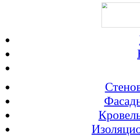
Стено
Фасад
Кровел
Изоляци