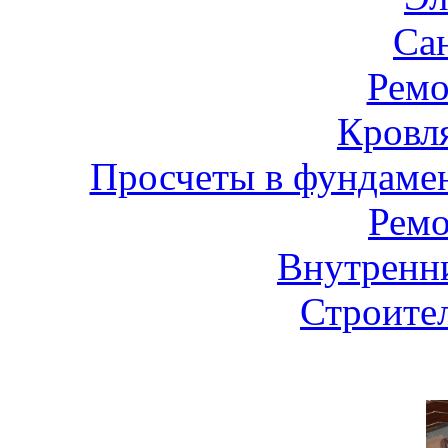
Са
Ремо
Кровл
Просчеты в фундамен
Ремо
Внутренн
Строите