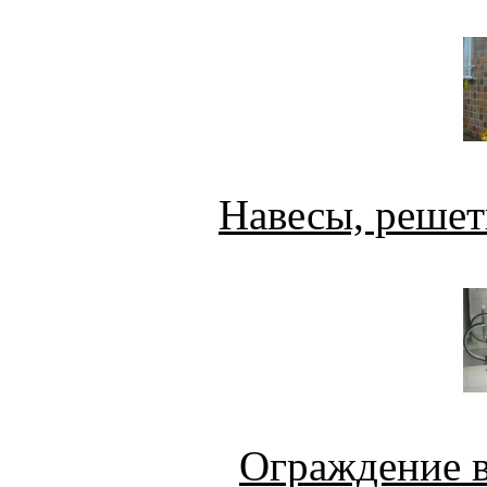
Навесы, решет
Ограждение в