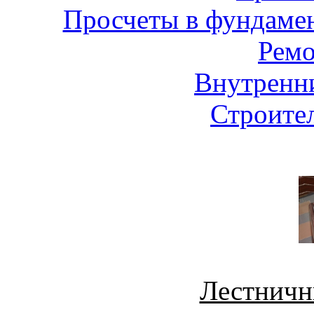
Просчеты в фундамен
Ремо
Внутренн
Строите
Лестничн