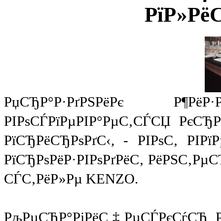
РїР»РёС
РџСЂР°Р·РґРЅРёРє Р¶Рё
РІРѕСЃРїРµРІР°РµС‚СЃСЏ РєСЂР
РїСЂРёСЂРѕРґС‹, - РІРѕС‚ РІР
РїСЂРѕРёР·РІРѕРґРёС‚ РёРЅС‚Рµ
СЃС‚РёР»Рµ KENZO.
РљРµСЂР°РјРёС‡РµСЃРєСѓСЋ Р