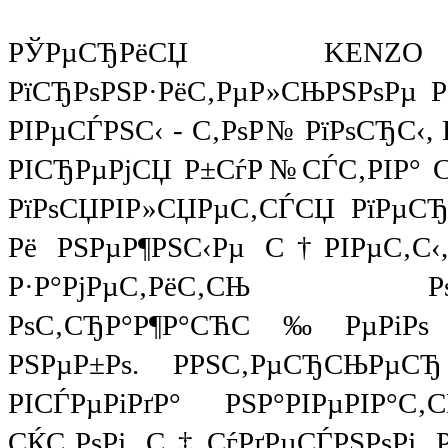
РЎРµСЂРёСЏ KENZO
РїСЂРѕРЅР·РёС‚РµР»СЊРЅРѕР
РІРµСЃРЅС‹ - С‚РѕР№ РїРѕСЂС‹,
РІСЂРµРјСЏ Р±СѓР№СЃС‚РІР° С
РїРѕСЏРІР»СЏРµС‚СЃСЏ РїРµС
Рё РЅРµР¶РЅС‹Рµ С†РІРµС‚С‹,
Р·Р°РјРµС‚РёС‚СЊ Рѕ
РѕС‚СЂР°Р¶Р°СЋС‰РµРіРѕ Р
РЅРµР±Рѕ. РРЅС‚РµСЂСЊРµСЂ
РІСЃРµРіРґР° РЅР°РІРµРІР°С
СЌС‚РѕРј С‡СѓРґРµСЃРЅРѕРј РІ