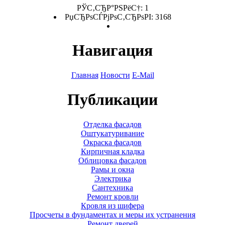
РЎС‚СЂР°РЅРёС†:
1
РџСЂРѕСЃРјРѕС‚СЂРѕРІ: 3168
Навигация
Главная
Новости
E-Mail
Публикации
Отделка фасадов
Оштукатуривание
Окраска фасадов
Кирпичная кладка
Облицовка фасадов
Рамы и окна
Электрика
Сантехника
Ремонт кровли
Кровля из шифера
Просчеты в фундаментах и меры их устранения
Ремонт дверей