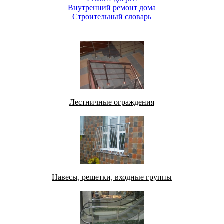
Внутренний ремонт дома
Строительный словарь
Лестничные ограждения
Навесы, решетки, входные группы