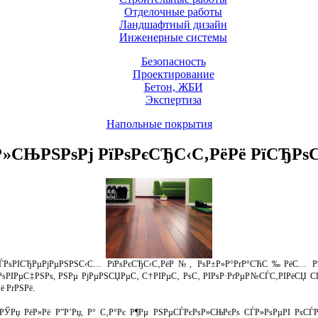
Отделочные работы
Ландшафтный дизайн
Инженерные системы
Безопасность
Проектирование
Бетон, ЖБИ
Экспертиза
Напольные покрытия
РѕР»СЊРЅРѕРј РїРѕРєСЂС‹С‚РёРё РїСЂ
 СЃРѕРІСЂРµРјРµРЅРЅС‹С… РїРѕРєСЂС‹С‚РёР№, РѕР±Р»Р°РґР°СЋС‰РёС… Р
РіРѕРІРµС‡РЅРѕ, РЅРµ РјРµРЅСЏРµС‚ С†РІРµС‚ РѕС‚ РІРѕР·РґРµР№СЃС‚РІРёСЏ
ё РґРЅРё.
”РЎРџ РёР»Рё Р”Р’Рџ, Р° С‚Р°Рє Р¶Рµ РЅРµСЃРєРѕР»СЊРєРѕ СЃР»РѕРµРІ РѕСЃ