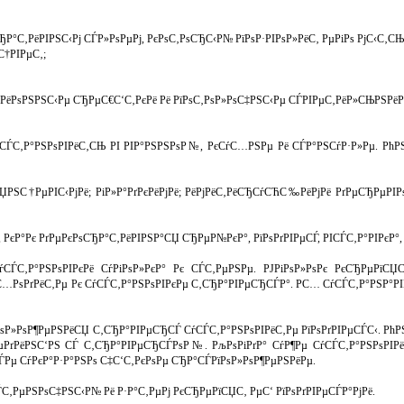
°С‚РёРІРЅС‹Рј СЃР»РѕРµРј, РєРѕС‚РѕСЂС‹Р№ РїРѕР·РІРѕР»РёС‚ РµРіРѕ РјС‹С‚СЊ
С†РІРµС‚;
†РёРѕРЅРЅС‹Рµ СЂРµС€С‘С‚РєРё Рё РїРѕС‚РѕР»РѕС‡РЅС‹Рµ СЃРІРµС‚РёР»СЊРЅРёР
ѓСЃС‚Р°РЅРѕРІРёС‚СЊ РІ РІР°РЅРЅРѕР№, РєСѓС…РЅРµ Рё СЃР°РЅСѓР·Р»Рµ. РћР
»СЏРЅС†РµРІС‹РјРё; РіР»Р°РґРєРёРјРё; РёРјРёС‚РёСЂСѓСЋС‰РёРјРё РґРµСЂРµРІР
І, РєР°Рє РґРµРєРѕСЂР°С‚РёРІРЅР°СЏ СЂРµР№РєР°, РїРѕРґРІРµСЃ, РІСЃС‚Р°РІРє
ѓСЃС‚Р°РЅРѕРІРєРё СѓРіРѕР»РєР° Рє СЃС‚РµРЅРµ. РЈРіРѕР»РѕРє РєСЂРµРїСЏ
…РѕРґРёС‚Рµ Рє СѓСЃС‚Р°РЅРѕРІРєРµ С‚СЂР°РІРµСЂСЃР°. РС… СѓСЃС‚Р°РЅР°Р
їРѕР»РѕР¶РµРЅРёСЏ С‚СЂР°РІРµСЂСЃ СѓСЃС‚Р°РЅРѕРІРёС‚Рµ РїРѕРґРІРµСЃС‹. РћР
РµРґРёРЅС‘РЅ СЃ С‚СЂР°РІРµСЂСЃРѕР№. РљРѕРіРґР° СѓР¶Рµ СѓСЃС‚Р°РЅРѕРІР
ЃРµ СѓРєР°Р·Р°РЅРѕ С‡С‘С‚РєРѕРµ СЂР°СЃРїРѕР»РѕР¶РµРЅРёРµ.
С‚РµРЅРѕС‡РЅС‹Р№ Рё Р·Р°С‚РµРј РєСЂРµРїСЏС‚ РµС‘ РїРѕРґРІРµСЃР°РјРё.