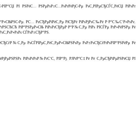
»С‹РІР°СЏ РІ РЅРёС… РЅРµРѕР±С…РѕРґРёРјС‹Рµ РѕС‚РІРµСЂСЃС‚РёСЏ РїРѕРґ
°Р»СЊРЅС‹Рµ. РС… РєСЂРµРїРёС‚Рµ РїСЂРё РїРѕРјРѕС‰Рё Р·Р°С‰С‘Р»РѕРє.
µРґРЅСЋСЋ РїР°РЅРµР»СЊ РїРѕРґСЂРµР·Р°Р№С‚Рµ РїРѕ РІСЃРµ РґР»РёРЅРµ Рё
РѕС‚РѕР»РѕРє СЃРѕР±СЂР°РЅ.
С‚РёСЂСѓР№С‚Рµ РѕСЃРІРµС‚РёС‚РµР»СЊРЅРѕРµ РѕР±РѕСЂСѓРґРѕРІР°РЅРёРµ Рё
ёРјРµРЅРЅРѕ РїРѕРґРѕР№РґС‘С‚ РІР°Рј. РЈРґР°С‡Рё Рё С‚РµСЂРїРµРЅРёСЏ РІ