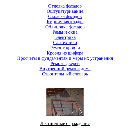
Отделка фасадов
Оштукатуривание
Окраска фасадов
Кирпичная кладка
Облицовка фасадов
Рамы и окна
Электрика
Сантехника
Ремонт кровли
Кровля из шифера
Просчеты в фундаментах и меры их устранения
Ремонт дверей
Внутренний ремонт дома
Строительный словарь
Лестничные ограждения