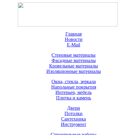
Главная
Новости
E-Mail
Стеновые материалы
Фасадные материалы
Кровельные материалы
Изоляционные материалы
Окна, стекла, зеркала
Напольные покрытия
Интерьер, мебель
Плитка и камень
Двери
Потолки
Сантехника
Инструмент
Строительные работы