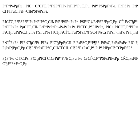
Р”Р°Р»РµРµ, РІС‹ СѓСЃС‚Р°РЅР°РІР»РёРІР°РµС‚Рµ РїР°РЅРµР»Рё. РћРЅРё 
СЃРІРµС‚РёР»СЊРЅРёРєРё.
РЈСЃС‚Р°РЅР°РІР»РёРІР°С‚СЊ РїР°РЅРµР»Рё РЅР°С‡РёРЅР°РµС‚Рµ СЃ РєСЂР
Р•СЃР»Рё РµСЃС‚СЊ РєР°РєРёРµ-Р»РёР±Рѕ РІСЃС‚Р°РІРєРё, РІС‹ РІСЃС‚Р°Р
РєСЂРµРїРёС‚Рµ Рє РЅРµР№ РїСЂРёСЃС‚РµРЅРѕС‡РЅС‹Р№ СѓРіРѕР»РѕРє Рё РјР
Р•СЃР»Рё РІРґСЂСѓРі РІРѕ РІСЂРµРјСЏ РјРѕРЅС‚Р°Р¶Р° РїРѕС‚РѕР»РѕРє РІ
РјРѕР¶РµС‚Рµ СЂР°РґРѕРІР°С‚СЊСЃСЏ, СЂР°Р±РѕС‚Р° Р·Р°РІРµСЂС€РµРЅР°.
РўР°Рє С‡С‚Рѕ РїСЂРёСЃС‚СѓРїР°Р№С‚Рµ Рє СѓСЃС‚Р°РЅРѕРІРєРµ СЌС‚РѕРіРѕ
СЂР°Р±РѕС‚Рµ.