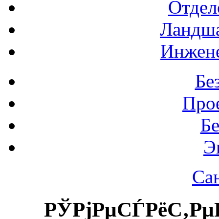
Отдел
Ландш
Инжен
Бе
Про
Б
Э
Са
РЎРјРµСЃРёС‚РµР