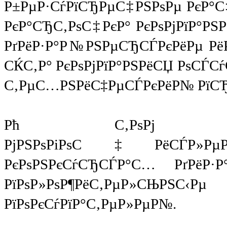
Р±РµР·СѓРїСЂРµС‡РЅРѕРµ РєР°С‡
РєР°СЂС‚РѕС‡РєР° РєРѕРјРїР°Р
РґРёР·Р°Р№РЅРµСЂСЃРєРёРµ РёРґРµ
СЌС‚Р° РєРѕРјРїР°РЅРёСЏ РѕСЃС
С‚РµС…РЅРёС‡РµСЃРєРёР№ РїСЂ
Рћ С‚РѕРј СЃРІРёРґ
РјРЅРѕРіРѕС‡РёСЃР»РµР
РєРѕРЅРєСѓСЂСЃР°С… РґРёР
РїРѕР»РѕР¶РёС‚РµР»СЊРЅС‹Рµ
РїРѕРєСѓРїР°С‚РµР»РµР№.