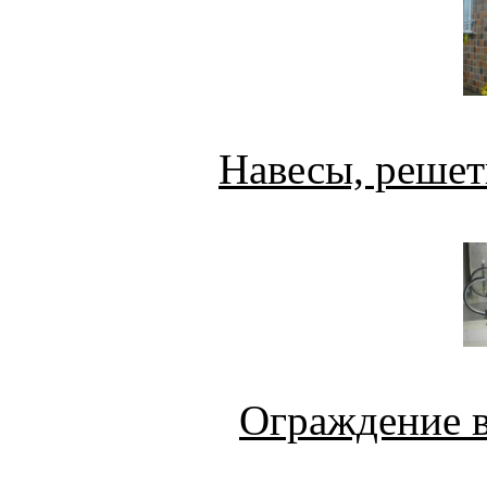
Навесы, решет
Ограждение в