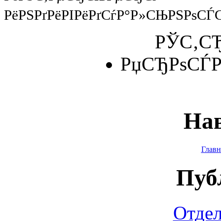
РёРЅРґРёРІРёРґСѓР°Р»СЊРЅРѕСЃ
РЎС‚СЂ
РџСЂРѕСЃРј
На
Главн
Пуб
Отдел