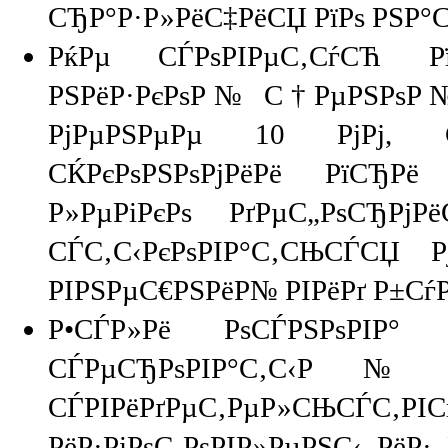
СЂР°Р·Р»РёС‡РёСЏ РїРѕ РЅР°
РќРµ СЃРѕРІРµС‚СѓСЋ Рї
РЅРёР·РєРѕР№ С†РµРЅРѕР
РјРµРЅРµРµ 10 РјРј, С
СЌРєРѕРЅРѕРјРёРё РїСЂРё 
Р»РµРіРєРѕ РґРµС„РѕСЂРј
СЃС‚С‹РєРѕРІР°С‚СЊСЃСЏ
РІРЅРµС€РЅРёР№ РІРёРґ Р±Сѓ
Р•СЃР»Рё РѕСЃРЅРѕРІР
СЃРµСЂРѕРІР°С‚С‹Р№ 
СЃРІРёРґРµС‚РµР»СЊС
РёР·РіРѕС‚РѕРІР»РµРЅС‹ Рё