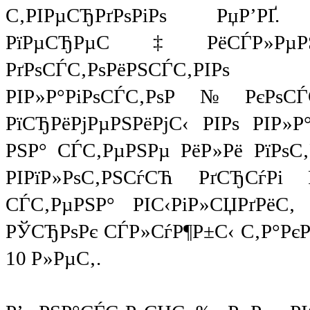
С‚РІРµСЂРґРѕРіРѕ РџР’Р
РїРµСЂРµС‡РёСЃР»РµРЅР
РґРѕСЃС‚РѕРёРЅСЃ
РІР»Р°РіРѕСЃС‚РѕР№РєРѕСЃС
РїСЂРёРјРµРЅРёРјС‹ РІРѕ РІ
РЅР° СЃС‚РµРЅРµ РёР»Рё РїРѕС
РІРїР»РѕС‚РЅСѓСЋ РґСЂСѓРі 
СЃС‚РµРЅР° РІС‹РіР»СЏРґРёС
РЎСЂРѕРє СЃР»СѓР¶Р±С‹ С‚Р°Рє
10 Р»РµС‚.