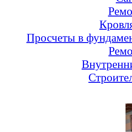
Ремо
Кровл
Просчеты в фундамен
Ремо
Внутренн
Строите