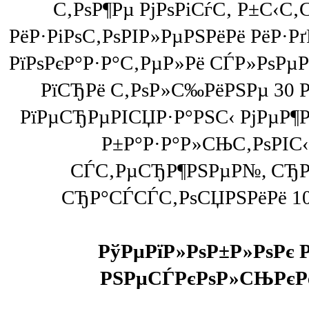
С‚РѕР¶Рµ РјРѕРіСѓС‚ Р±С‹С‚
РёР·РіРѕС‚РѕРІР»РµРЅРёРё РёР·Р
РїРѕРєР°Р·Р°С‚РµР»Рё СЃР»РѕРµР
РїСЂРё С‚РѕР»С‰РёРЅРµ 30 Рј
РїРµСЂРµРІСЏР·Р°РЅС‹ РјРµР¶Р
Р±Р°Р·Р°Р»СЊС‚РѕРІ
СЃС‚РµСЂР¶РЅРµР№, СЂР
СЂР°СЃСЃС‚РѕСЏРЅРёРё 100
РўРµРїР»РѕР±Р»РѕРє 
РЅРµСЃРєРѕР»СЊРєР