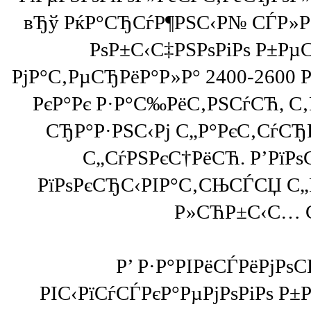
вЂў РќР°СЂСѓР¶РЅС‹Р№ СЃР»Рѕ
РѕР±С‹С‡РЅРѕРіРѕ Р±Рµ
РјР°С‚РµСЂРёР°Р»Р° 2400-2600 Р
РєР°Рє Р·Р°С‰РёС‚РЅСѓСЋ, С‚
СЂР°Р·РЅС‹Рј С„Р°РєС‚СѓСЂР
С„СѓРЅРєС†РёСЋ. Р’РїРѕ
РїРѕРєСЂС‹РІР°С‚СЊСЃСЏ С„Р
Р»СЋР±С‹С… С
Р’ Р·Р°РІРёСЃРёРјРѕ
РІС‹РїСѓСЃРєР°РµРјРѕРіРѕ Р