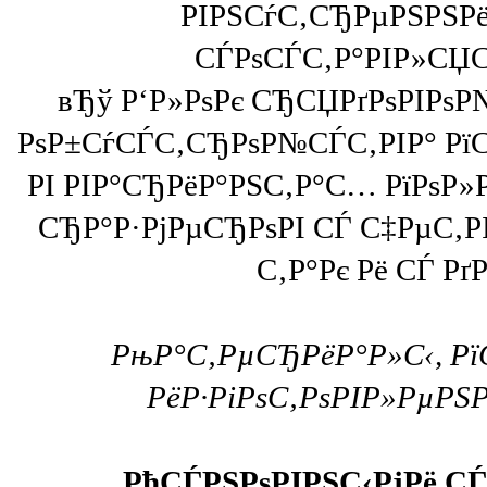
РІРЅСѓС‚СЂРµРЅРЅРё
СЃРѕСЃС‚Р°РІР»СЏ
вЂў Р‘Р»РѕРє СЂСЏРґРѕРІРѕ
РѕР±СѓСЃС‚СЂРѕР№СЃС‚РІР° РїС
РІ РІР°СЂРёР°РЅС‚Р°С… РїРѕР»РЅ
СЂР°Р·РјРµСЂРѕРІ СЃ С‡РµС‚Р
С‚Р°Рє Рё СЃ Р
РњР°С‚РµСЂРёР°Р»С‹, Р
РёР·РіРѕС‚РѕРІР»РµРЅР
РћСЃРЅРѕРІРЅС‹РјРё 